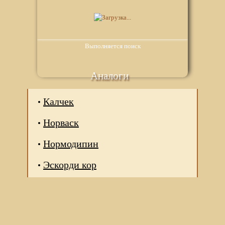
Выполняется поиск
Аналоги
Калчек
Норваск
Нормодипин
Эскорди кор
Мы используем файлы Сookie для корректной работы
веб-сайта. Подробности - в
Политике в отношении
обработки персональных данных
нашего сайта.
Нажмите на кнопку «Хорошо», если Вы согласны на
использование файлов cookie. Если нет, то отключите
Cookies в настройках браузера.