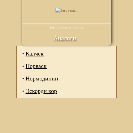
Выполняется поиск
Аналоги
Калчек
Норваск
Нормодипин
Эскорди кор
Мы используем файлы Сookie для корректной работы
веб-сайта. Подробности - в
Политике в отношении
обработки персональных данных
нашего сайта.
Нажмите на кнопку «Хорошо», если Вы согласны на
использование файлов cookie. Если нет, то отключите
Cookies в настройках браузера.