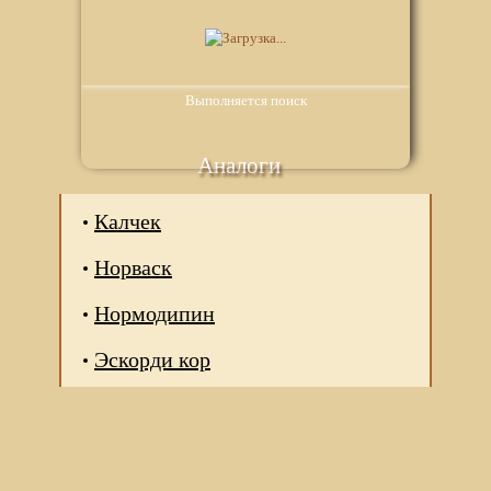
Выполняется поиск
Аналоги
Калчек
Норваск
Нормодипин
Эскорди кор
Мы используем файлы Сookie для корректной работы
веб-сайта. Подробности - в
Политике в отношении
обработки персональных данных
нашего сайта.
Нажмите на кнопку «Хорошо», если Вы согласны на
использование файлов cookie. Если нет, то отключите
Cookies в настройках браузера.