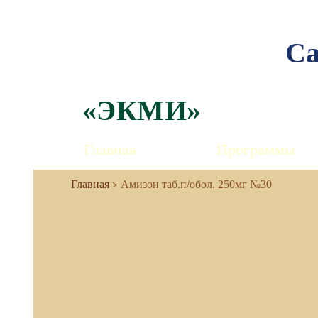
Са
«ЭКМИ»
Главная
Программы
Амизон таб.п/обол. 250мг №30