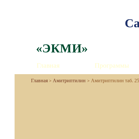
Са
«ЭКМИ»
Главная
Программы
Амитриптилин
Амитриптилин таб. 2