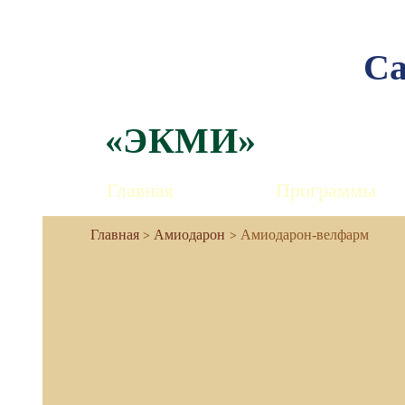
Са
«ЭКМИ»
Главная
Программы
Амиодарон
Амиодарон-велфарм