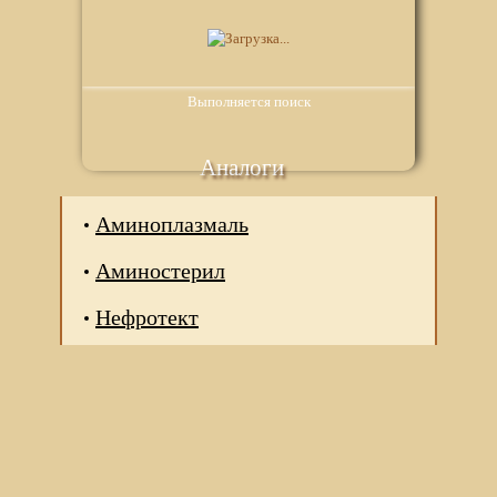
Выполняется поиск
Аналоги
Аминоплазмаль
Аминостерил
Нефротект
Мы используем файлы Сookie для корректной работы
веб-сайта. Подробности - в
Политике в отношении
обработки персональных данных
нашего сайта.
Нажмите на кнопку «Хорошо», если Вы согласны на
использование файлов cookie. Если нет, то отключите
Cookies в настройках браузера.