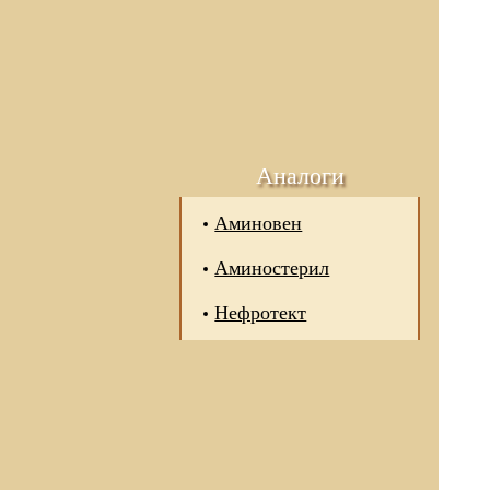
Аналоги
Аминовен
Аминостерил
Нефротект
 отношении обработки