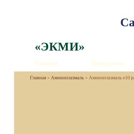
Са
«ЭКМИ»
Главная
Программы
Аминоплазмаль
Аминоплазмаль е10 р