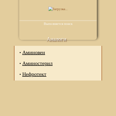
Выполняется поиск
Аналоги
Аминовен
Аминостерил
Нефротект
Мы используем файлы Сookie для корректной работы
веб-сайта. Подробности - в
Политике в отношении
обработки персональных данных
нашего сайта.
Нажмите на кнопку «Хорошо», если Вы согласны на
использование файлов cookie. Если нет, то отключите
Cookies в настройках браузера.