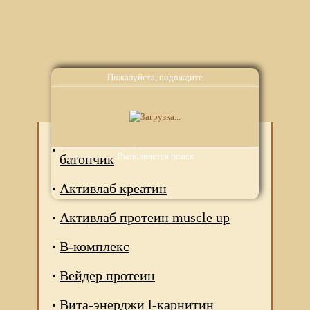
Пожалуйста, подождите
Аналоги
Авочактив протеиновый
Выполняется поиск
батончик
Активлаб креатин
Активлаб протеин muscle up
В-комплекс
Вейдер протеин
Вита-энерджи l-карнитин