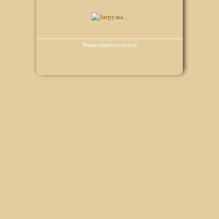
Выполняется поиск
Мы используем файлы Сookie для корректной работы
веб-сайта. Подробности - в
Политике в отношении
обработки персональных данных
нашего сайта.
Нажмите на кнопку «Хорошо», если Вы согласны на
использование файлов cookie. Если нет, то отключите
Cookies в настройках браузера.