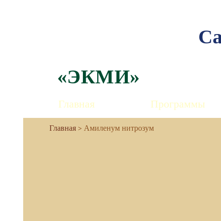
Са
«ЭКМИ»
Главная
Программы
Амиленум нитрозум