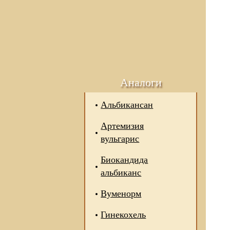
Аналоги
Альбикансан
Артемизия
вульгарис
Биокандида
альбиканс
Вуменорм
Гинекохель