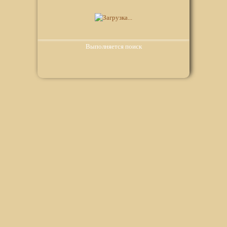
Выполняется поиск
Мы используем файлы Сookie для корректной работы
веб-сайта. Подробности - в
Политике в отношении
обработки персональных данных
нашего сайта.
Нажмите на кнопку «Хорошо», если Вы согласны на
использование файлов cookie. Если нет, то отключите
Cookies в настройках браузера.