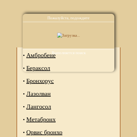
Пожалуйста, подождите
Аналоги
Выполняется поиск
Амбробене
Бераксол
Бронхорус
Лазолван
Лангосол
Метабронх
Орвис бронхо