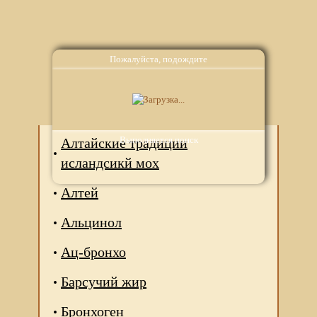
Пожалуйста, подождите
Аналоги
Выполняется поиск
Алтайские традиции
исландсикй мох
Алтей
Альцинол
Ац-бронхо
Барсучий жир
Бронхоген