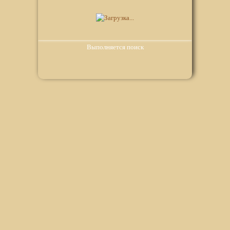
Выполняется поиск
Мы используем файлы Сookie для корректной работы
веб-сайта. Подробности - в
Политике в отношении
обработки персональных данных
нашего сайта.
Нажмите на кнопку «Хорошо», если Вы согласны на
использование файлов cookie. Если нет, то отключите
Cookies в настройках браузера.