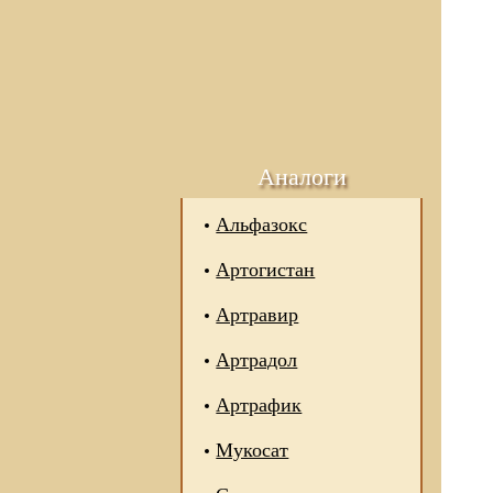
Аналоги
Альфазокс
Артогистан
Артравир
Артрадол
Артрафик
Мукосат