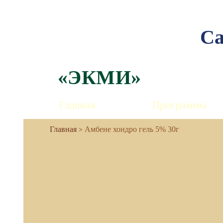
Са
«ЭКМИ»
Главная
Программы
Амбене хондро гель 5% 30г