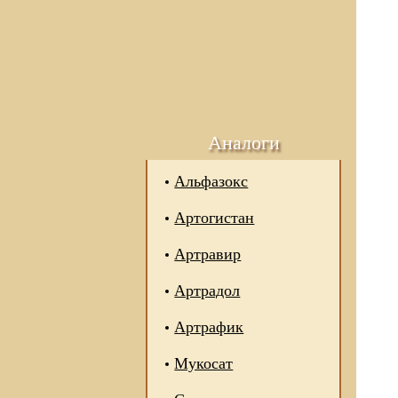
Аналоги
Альфазокс
Артогистан
Артравир
Артрадол
Артрафик
Мукосат