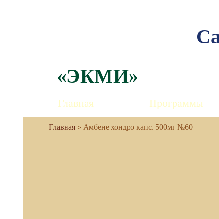
Са
«ЭКМИ»
Главная
Программы
Амбене хондро капс. 500мг №60