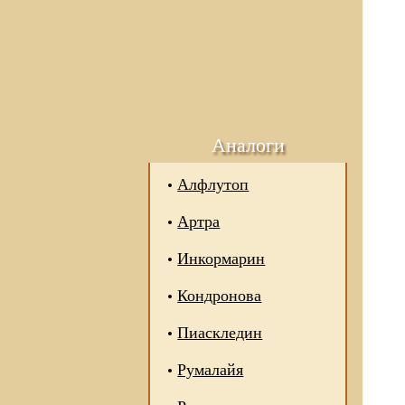
Аналоги
Алфлутоп
Артра
Инкормарин
Кондронова
Пиаскледин
Румалайя