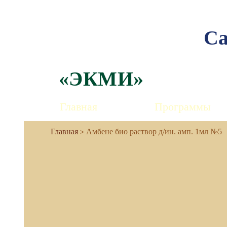
Са
«ЭКМИ»
Главная
Программы
Амбене био раствор д/ин. амп. 1мл №5