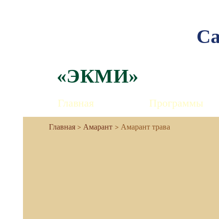
Са
«ЭКМИ»
Главная
Программы
Амарант
Амарант трава