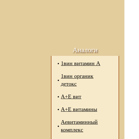
Аналоги
1вин витамин А
1вин органик
детокс
А+Е вит
А+Е витамины
Аевитаминный
комплекс