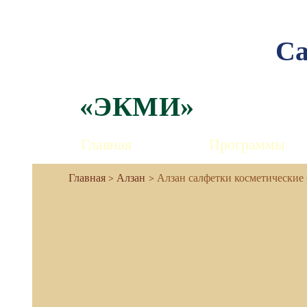
Са
«ЭКМИ»
Главная
Программы
Алзан
Алзан салфетки косметически