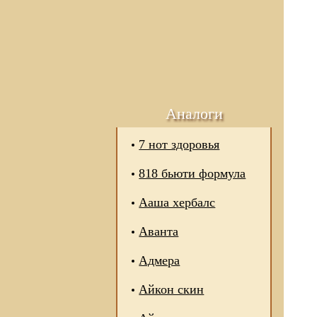
Аналоги
7 нот здоровья
818 бьюти формула
Ааша хербалс
Аванта
Адмера
Айкон скин