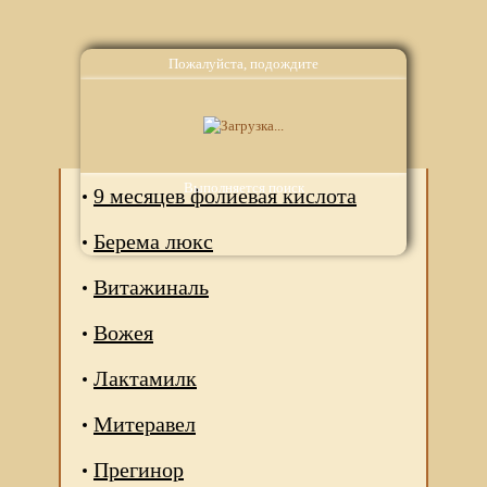
Пожалуйста, подождите
Аналоги
Выполняется поиск
9 месяцев фолиевая кислота
Берема люкс
Витажиналь
Вожея
Лактамилк
Митеравел
Прегинор