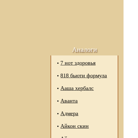
Аналоги
7 нот здоровья
818 бьюти формула
Ааша хербалс
Аванта
Адмера
Айкон скин