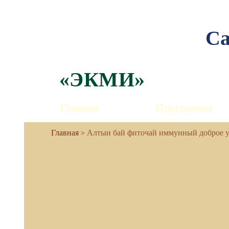
Са
«ЭКМИ»
Главная
Программы
Алтын бай фиточай иммунный доброе у