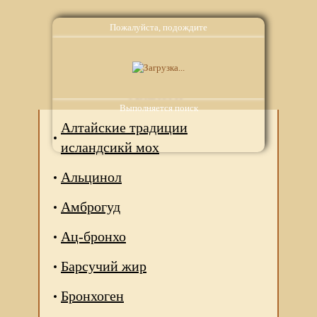
Пожалуйста, подождите
Аналоги
Выполняется поиск
Алтайские традиции
исландсикй мох
Альцинол
Амброгуд
Ац-бронхо
Барсучий жир
Бронхоген