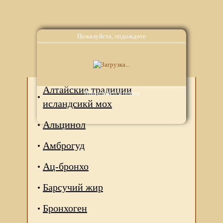
Пожалуйста, подождите
Аналоги
Алтайские традиции
Выполняется поиск
исландсикй мох
Альцинол
Амброгуд
Ац-бронхо
Барсучий жир
Бронхоген