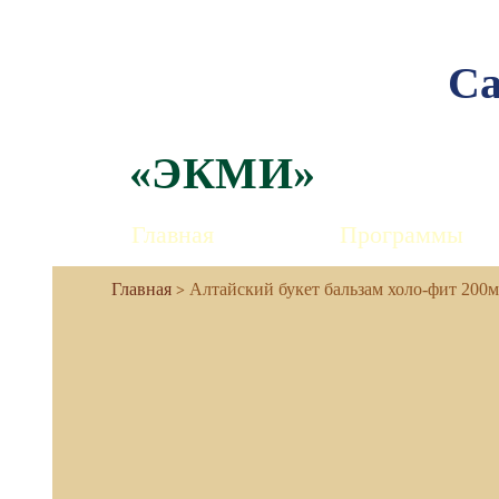
Са
«ЭКМИ»
Главная
Программы
Алтайский букет бальзам холо-фит 200