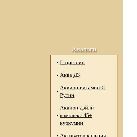
Аналоги
L-цистеин
Аква Д3
Аквион витамин С
Рутин
Аквион дэйли
комплекс 45+
куркумин
Активатор кальция