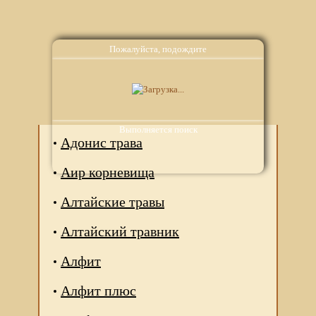
Пожалуйста, подождите
Аналоги
Выполняется поиск
Адонис трава
Аир корневища
Алтайские травы
Алтайский травник
Алфит
Алфит плюс