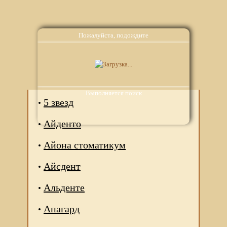
Пожалуйста, подождите
Аналоги
Выполняется поиск
5 звезд
Айденто
Айона стоматикум
Айсдент
Альденте
Апагард