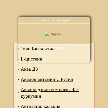
Пожалуйста, подождите
Аналоги
Выполняется поиск
1вин l-карнитин
L-цистеин
Аква Д3
Аквион витамин С Рутин
Аквион дэйли комплекс 45+
куркумин
Активатор кальция