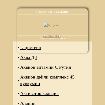
Пожалуйста, подождите
Аналоги
Выполняется поиск
L-цистеин
Аква Д3
Аквион витамин С Рутин
Аквион дэйли комплекс 45+
куркумин
Активатор кальция
Аланин