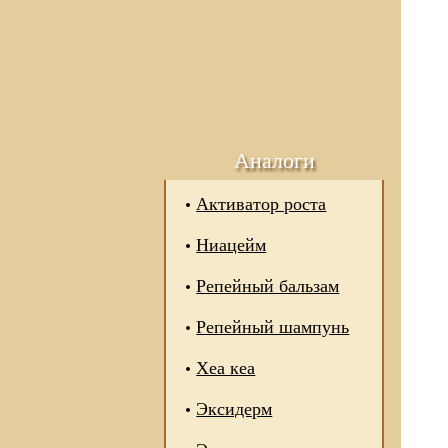
Аналоги
Активатор роста
Ниацейм
Репейный бальзам
Репейный шампунь
Хеа кеа
Эксидерм