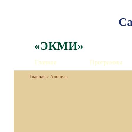
Са
«ЭКМИ»
Главная
Программы
Алопель