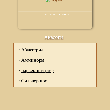
Выполняется поиск
Аналоги
Абактерил
Амминорм
Барьерный риф
Сильвер про