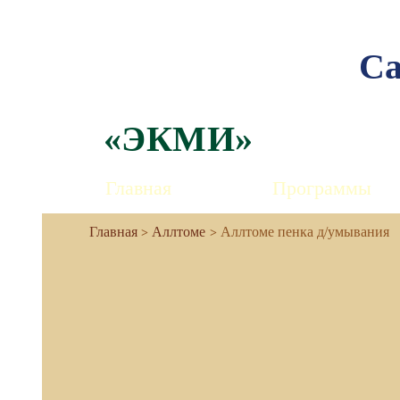
Са
«ЭКМИ»
Главная
Программы
Аллтоме
Аллтоме пенка д/умывания