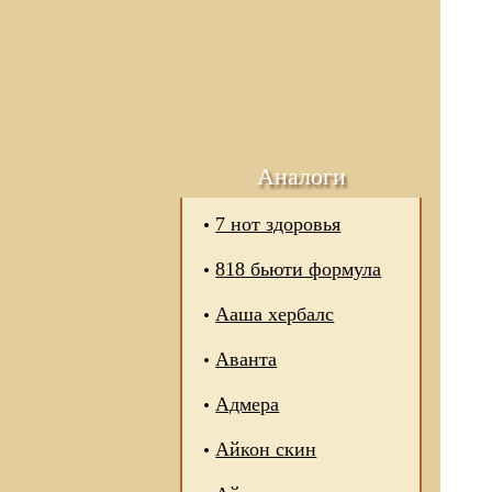
Аналоги
7 нот здоровья
818 бьюти формула
Ааша хербалс
Аванта
Адмера
Айкон скин