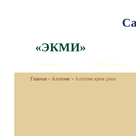
Са
«ЭКМИ»
Главная
Программы
Аллтоме
Аллтоме крем д/ног