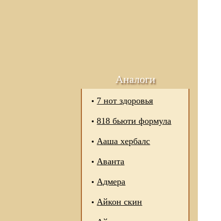
Аналоги
7 нот здоровья
818 бьюти формула
Ааша хербалс
Аванта
Адмера
Айкон скин