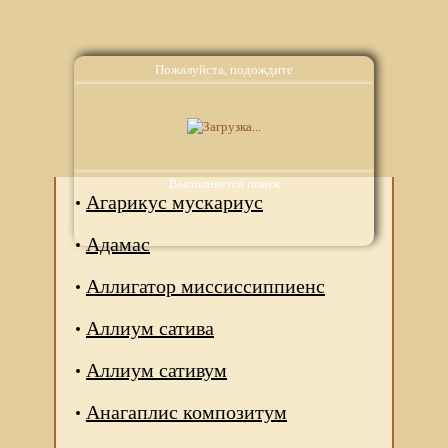
Пожалуйста, подождите
Аналоги
Выполняется поиск
Агарикус мускариус
Адамас
Аллигатор миссиссиппиенс
Аллиум сатива
Аллиум сативум
Анагаплис композитум