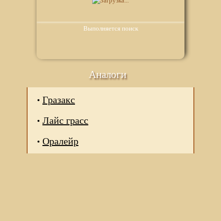
Выполняется поиск
Аналоги
Гразакс
Лайс грасс
Оралейр