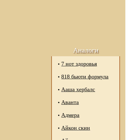
Аналоги
7 нот здоровья
818 бьюти формула
Ааша хербалс
Аванта
Адмера
Айкон скин