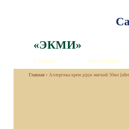
Са
«ЭКМИ»
Главная
Программы
Аллергика крем д/рук мягкий 50мл [aller