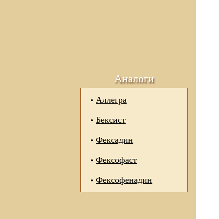
Аналоги
Аллегра
Бексист
Фексадин
Фексофаст
Фексофенадин
 отношении обработки