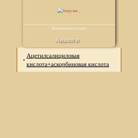
Выполняется поиск
Аналоги
Ацетилсалициловая
кислота+аскорбиновая кислота
Мы используем файлы Сookie для корректной работы
веб-сайта. Подробности - в
Политике в отношении
обработки персональных данных
нашего сайта.
Нажмите на кнопку «Хорошо», если Вы согласны на
использование файлов cookie. Если нет, то отключите
Cookies в настройках браузера.