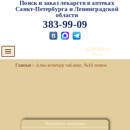
Поиск и заказ лекарств в аптеках
Санкт-Петербурга и Ленинградской
области
383-99-09
КОРЗИНА
Toggle
Пуста
navigation
Алка-зельтцер таб.шип. №10 лимон
Пожалуйста, подождите