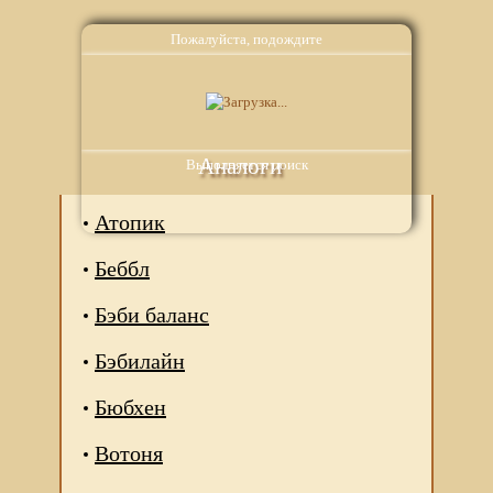
Пожалуйста, подождите
Аналоги
Выполняется поиск
Атопик
Беббл
Бэби баланс
Бэбилайн
Бюбхен
Вотоня