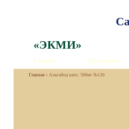
Са
«ЭКМИ»
Главная
Программы
Альгайод капс. 500мг №120