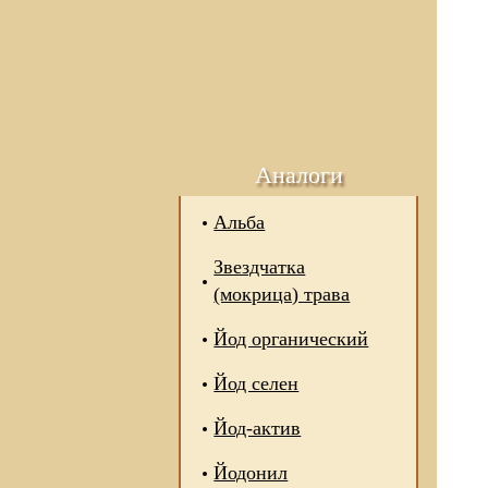
Аналоги
Альба
Звездчатка
(мокрица) трава
Йод органический
Йод селен
Йод-актив
Йодонил