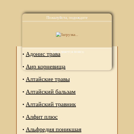
Пожалуйста, подождите
Аналоги
Выполняется поиск
Адонис трава
Аир корневища
Алтайские травы
Алтайский бальзам
Алтайский травник
Алфит плюс
Альфредия поникшая