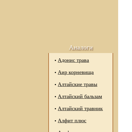
Аналоги
Адонис трава
Аир корневища
Алтайские травы
Алтайский бальзам
Алтайский травник
Алфит плюс