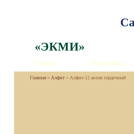
Са
«ЭКМИ»
Главная
Программы
Алфит
Алфит-12 актив сердечный