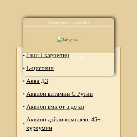
Пожалуйста, подождите
Аналоги
1вин l-карнитин
Выполняется поиск
L-цистеин
Аква Д3
Аквион витамин С Рутин
Аквион вмк от а до zn
Аквион дэйли комплекс 45+
куркумин