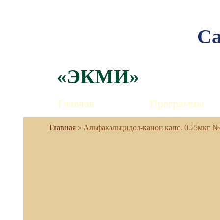
Са
«ЭКМИ»
Главная
Программы
Альфакальцидол-канон капс. 0.25мкг №