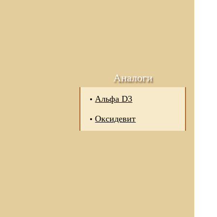
Аналоги
Альфа D3
Оксидевит