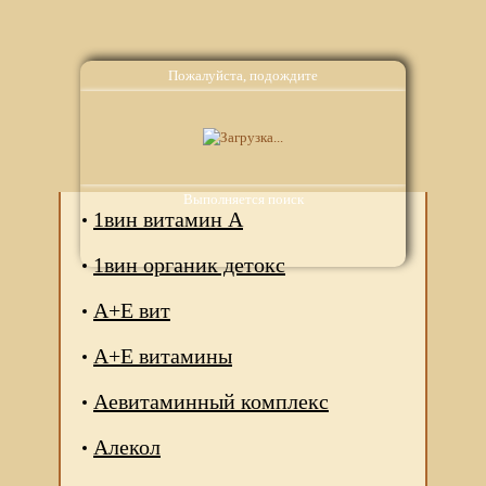
Пожалуйста, подождите
Аналоги
Выполняется поиск
1вин витамин А
1вин органик детокс
А+Е вит
А+Е витамины
Аевитаминный комплекс
Алекол