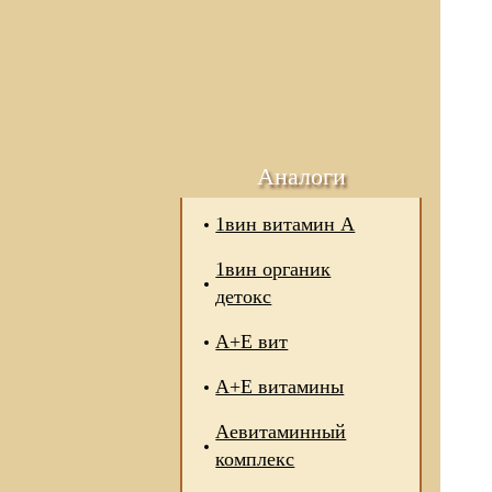
Аналоги
1вин витамин А
1вин органик
детокс
А+Е вит
А+Е витамины
Аевитаминный
комплекс