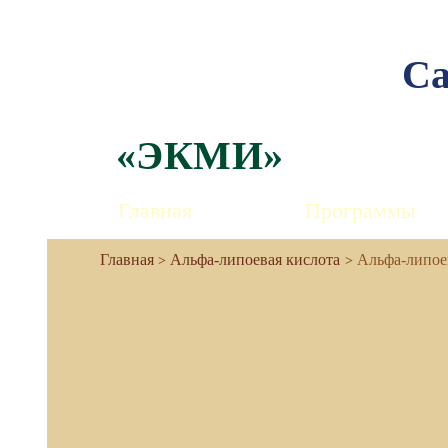
Са
«ЭКМИ»
Главная
Программы
Альфа-липоевая кислота
Альфа-липоев