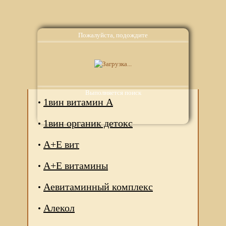
Пожалуйста, подождите
Аналоги
Выполняется поиск
1вин витамин А
1вин органик детокс
А+Е вит
А+Е витамины
Аевитаминный комплекс
Алекол