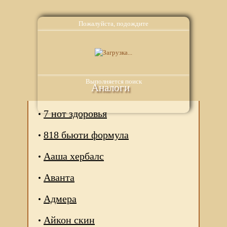
Пожалуйста, подождите
Выполняется поиск
Аналоги
7 нот здоровья
818 бьюти формула
Ааша хербалс
Аванта
Адмера
Айкон скин