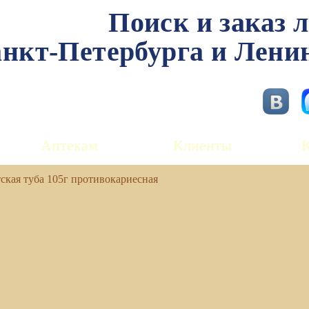
Поиск и заказ 
нкт-Петербурга и Лени
Аптекам
Клиенты
тская туба 105г противокариесная