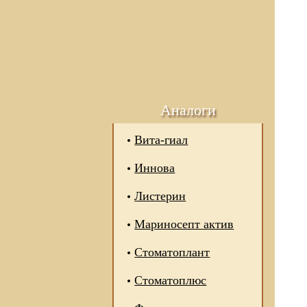
Аналоги
Вита-гиал
Иннова
Листерин
Мариносепт актив
Стоматоплант
Стоматоплюс