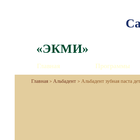
Са
«ЭКМИ»
Главная
Программы
Альбадент
Альбадент зубная паста де